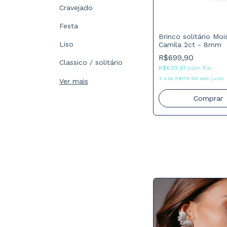
Cravejado
Festa
Brinco solitário Moi
Liso
Camila 2ct - 8mm
R$699,90
Classico / solitário
R$629,91
com
Pix
4
x
de
R$174,98
sem juros
Ver mais
Comprar