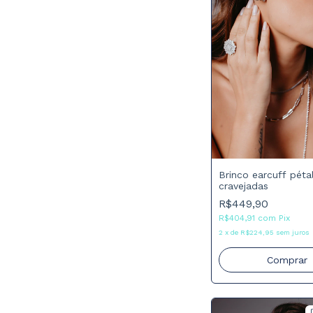
Brinco earcuff péta
cravejadas
R$449,90
R$404,91
com
Pix
2
x
de
R$224,95
sem juros
Comprar