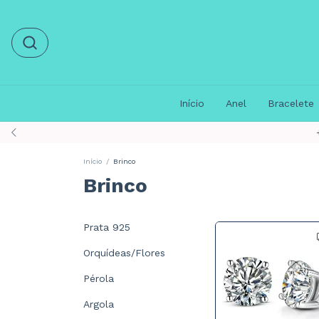
Início
Anel
Bracelete
Início
/
Brinco
Brinco
Prata 925
Orquídeas/Flores
Pérola
Argola