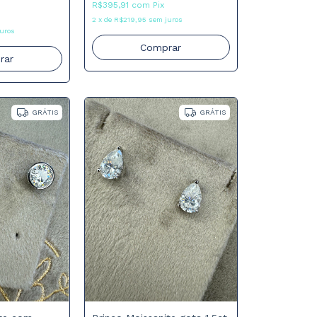
R$395,91
com
Pix
2
x
de
R$219,95
sem juros
uros
Comprar
rar
GRÁTIS
GRÁTIS