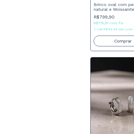
Brinco oval com pe
natural e Moissanit
R$799,90
R$719,91
com
Pix
4
x
de
R$199,98
sem juros
Comprar