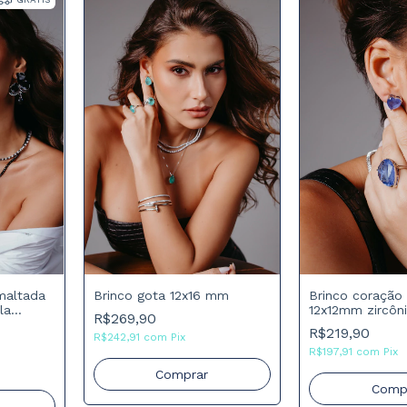
maltada
Brinco gota 12x16 mm
Brinco coração s
la
12x12mm zircôni
R$269,90
R$219,90
R$242,91
com
Pix
R$197,91
com
Pix
Comprar
Comp