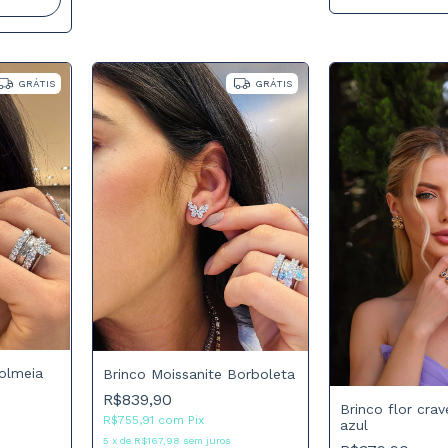
GRÁTIS
GRÁTIS
Colmeia
Brinco Moissanite Borboleta
R$839,90
Brinco flor crav
R$755,91
com
Pix
azul
5
x
de
R$167,98
sem juros