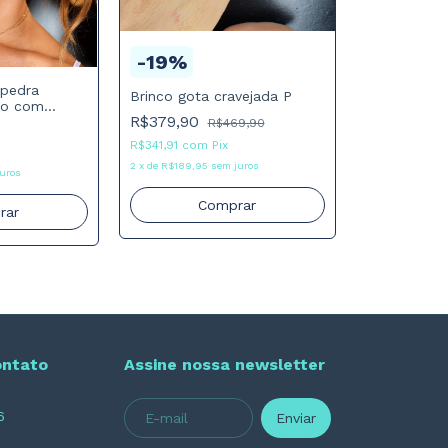
-
19
%
 pedra
Brinco gota cravejada P
ado com
R$379,90
R$469,90
R$341,91
com
Pix
2
x
de
R$189,95
sem juros
uros
Comprar
rar
ontato
Assine nossa newsletter
6