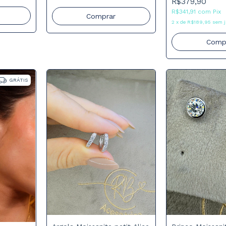
R$379,90
R$341,91
com
Pix
Comprar
2
x
de
R$189,95
sem j
Comp
GRÁTIS