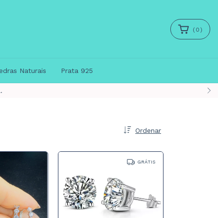
(
0
)
edras Naturais
Prata 925
Ordenar
GRÁTIS