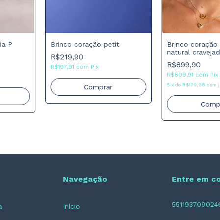
Brinco coração
ia P
Brinco coração petit
natural cravej
R$219,90
moissanite
R$899,90
R$197,91
com
Pix
R$809,91
com
Pix
5
x
de
R$179,98
sem j
Comprar
Comp
Navegação
Entre em c
551193709024
a
Início