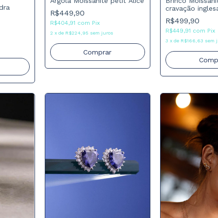
Argola Moissanite petit Alice
Brinco Moissan
dra
cravação ingles
R$449,90
e
R$499,90
R$404,91
com
Pix
R$449,91
com
Pix
2
x
de
R$224,95
sem juros
3
x
de
R$166,63
sem j
Comprar
Comp