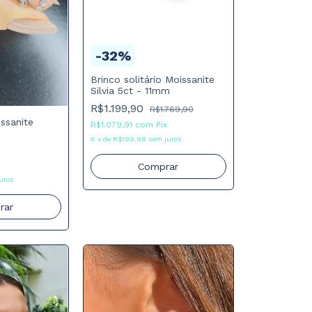
-
32
%
Brinco solitário Moissanite
Silvia 5ct - 11mm
R$1.199,90
R$1.769,90
issanite
R$1.079,91
com
Pix
6
x
de
R$199,98
sem juros
Comprar
uros
rar