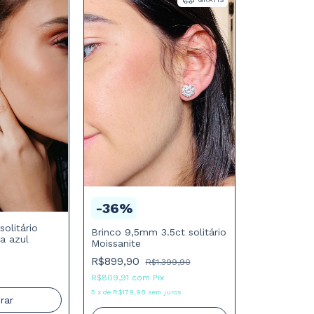
-
36
%
olitário
Brinco 9,5mm 3.5ct solitário
a azul
Moissanite
R$899,90
R$1.399,90
R$809,91
com
Pix
5
x
de
R$179,98
sem juros
rar