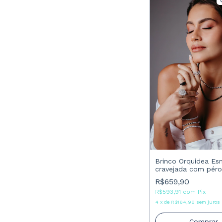
Brinco Orquídea Es
cravejada com péro
barroca
R$659,90
R$593,91
com
Pix
4
x
de
R$164,98
sem juros
Comprar