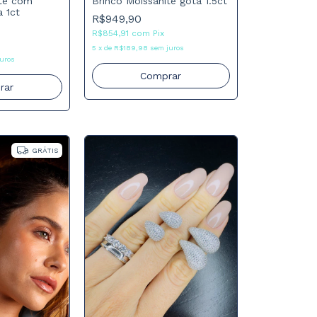
ite com
Brinco Moissanite gota 1.5ct
a 1ct
R$949,90
R$854,91
com
Pix
5
x
de
R$189,98
sem juros
uros
Comprar
rar
GRÁTIS