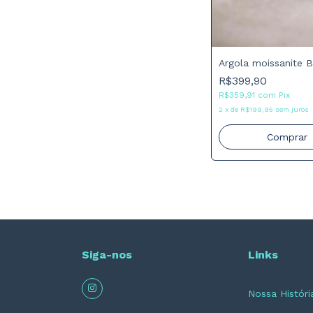
Argola moissanite B
R$399,90
R$359,91
com
Pix
2
x
de
R$199,95
sem juros
Comprar
Siga-nos
Links
Nossa Históri