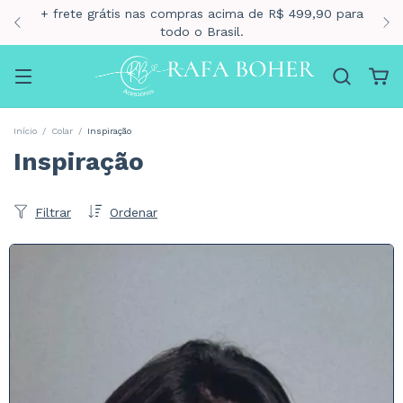
10% para pagamento via pix
Início
/
Colar
/
Inspiração
Inspiração
Filtrar
Ordenar