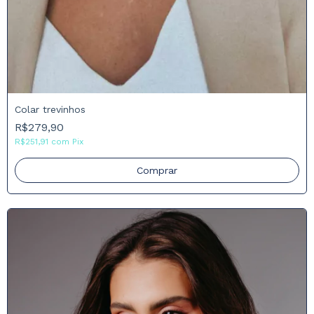
Colar trevinhos
R$279,90
R$251,91
com
Pix
Comprar