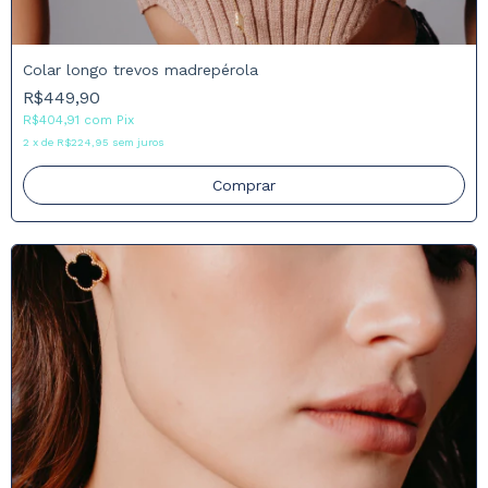
Colar longo trevos madrepérola
R$449,90
R$404,91
com
Pix
2
x
de
R$224,95
sem juros
Comprar