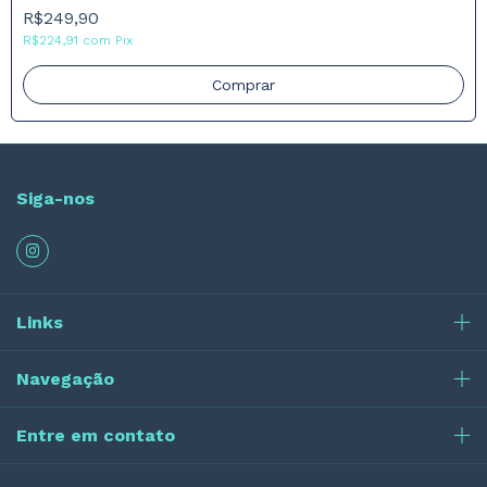
R$249,90
R$224,91
com
Pix
Comprar
Siga-nos
Links
Navegação
Entre em contato