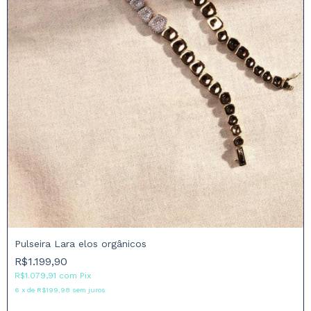
Pulseira Lara elos orgânicos
R$1.199,90
R$1.079,91
com
Pix
6
x
de
R$199,98
sem juros