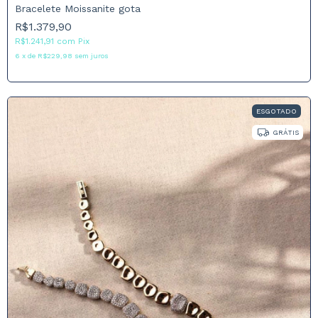
Bracelete Moissanite gota
R$1.379,90
R$1.241,91
com
Pix
6
x
de
R$229,98
sem juros
ESGOTADO
GRÁTIS