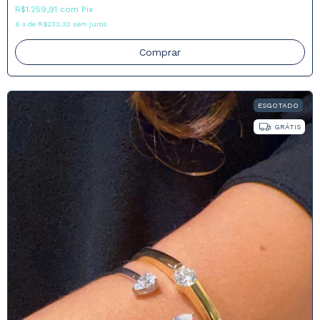
R$1.259,91
com
Pix
6
x
de
R$233,32
sem juros
Comprar
ESGOTADO
GRÁTIS