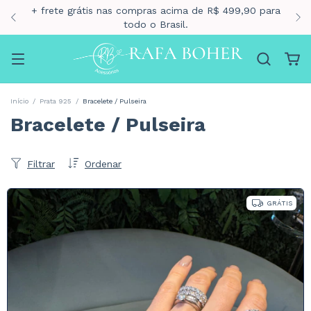
10% para pagamento via pix
Início
/
Prata 925
/
Bracelete / Pulseira
Bracelete / Pulseira
Filtrar
Ordenar
GRÁTIS