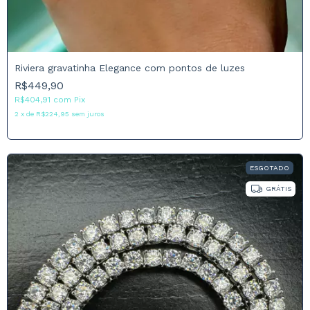
Riviera gravatinha Elegance com pontos de luzes
R$449,90
R$404,91
com
Pix
2
x
de
R$224,95
sem juros
ESGOTADO
GRÁTIS