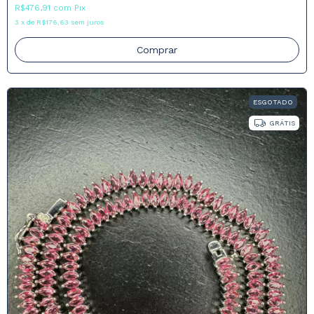
R$476,91
com
Pix
3
x
de
R$176,63
sem juros
Comprar
ESGOTADO
GRÁTIS