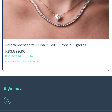
Riviera Moissanite Luísa 11.6ct - 3mm e 3 garras
R$3.899,90
R$3.509,91
com
Pix
6
x
de
R$649,98
sem juros
Siga-nos