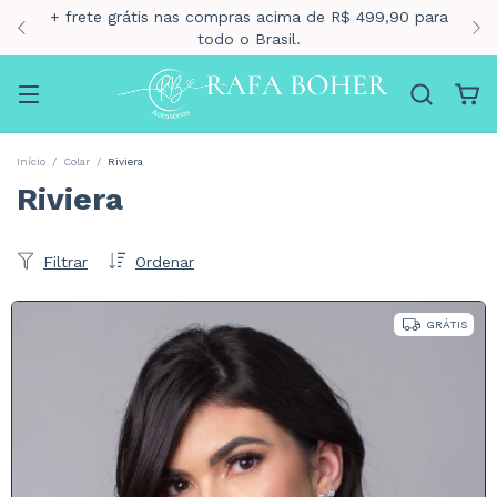
10% para pagamento via pix
Início
/
Colar
/
Riviera
Riviera
Filtrar
Ordenar
GRÁTIS