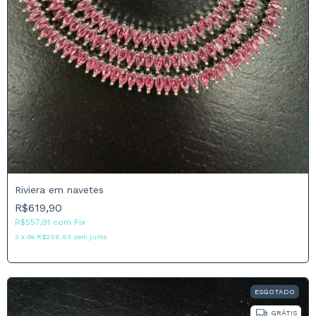
Riviera em navetes
R$619,90
R$557,91
com
Pix
3
x
de
R$206,63
sem juros
ESGOTADO
GRÁTIS