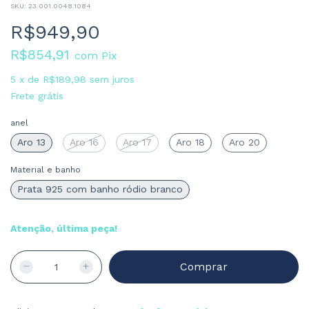
SKU:
23.001.0048.1084
R$949,90
R$854,91
com
Pix
5
x
de
R$189,98
sem juros
Frete grátis
anel
Aro 13
Aro 16
Aro 17
Aro 18
Aro 20
Material e banho
Prata 925 com banho ródio branco
Atenção, última peça!