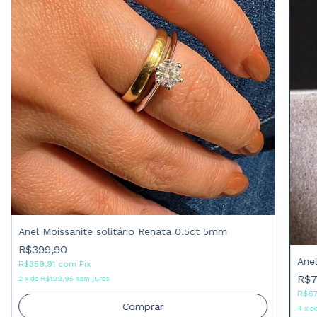
Anel Moissanite solitário Renata 0.5ct 5mm
R$399,90
Ane
R$359,91
com
Pix
R$7
2
x
de
R$199,95
sem juros
R$67
Comprar
4
x
d