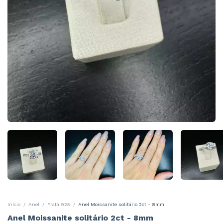
Início
/
Anel
/
Prata 925
/
Anel Moissanite solitário 2ct - 8mm
Anel Moissanite solitário 2ct - 8mm