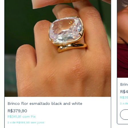
Bri
R$4
R$39
Brinco flor esmaltado black and white
2
x
d
R$379,90
R$341,91
com
Pix
2
x
de
R$189,95
sem juros