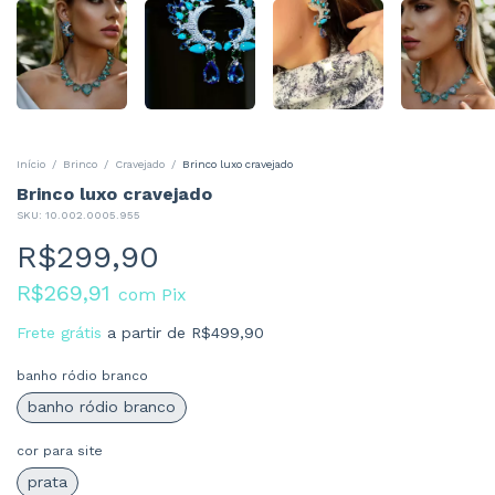
Início
/
Brinco
/
Cravejado
/
Brinco luxo cravejado
Brinco luxo cravejado
SKU:
10.002.0005.955
R$299,90
R$269,91
com
Pix
Frete grátis
a partir de
R$499,90
banho ródio branco
banho ródio branco
cor para site
prata