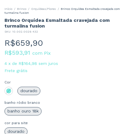
Início
/
Brinco
/
Orquídeas/Flores
/
Brinco Orquídea Esmaltada cravejada com
turmalina fusion
Brinco Orquídea Esmaltada cravejada com
turmalina fusion
SKU:
10.002.0029.432
R$659,90
R$593,91
com
Pix
4
x
de
R$164,98
sem juros
Frete grátis
Cor
dourado
banho ródio branco
banho ouro 18k
cor para site
dourado