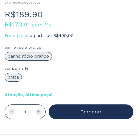
SKU:
10.003.0005.1003
R$189,90
R$170,91
com
Pix
Frete grátis
a partir de
R$499,90
banho ródio branco
banho ródio branco
cor para site
prata
Atenção, última peça!