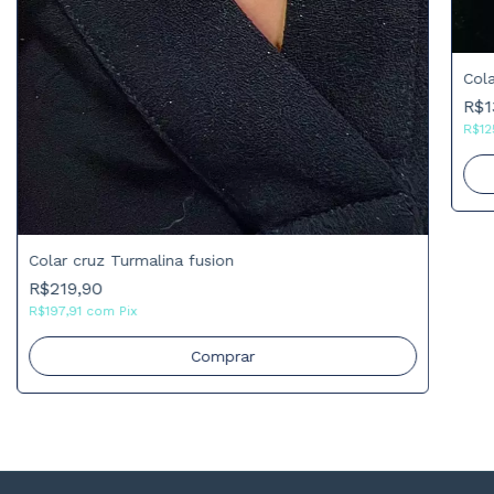
Cola
R$1
R$12
Colar cruz Turmalina fusion
R$219,90
R$197,91
com
Pix
Comprar